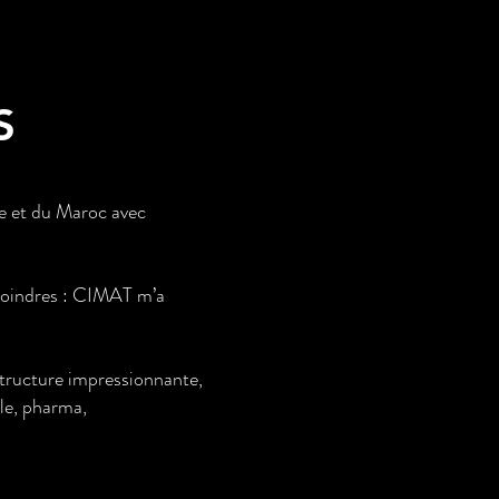
S
ue et du Maroc avec
 moindres : CIMAT m’a
astructure impressionnante,
ile, pharma,