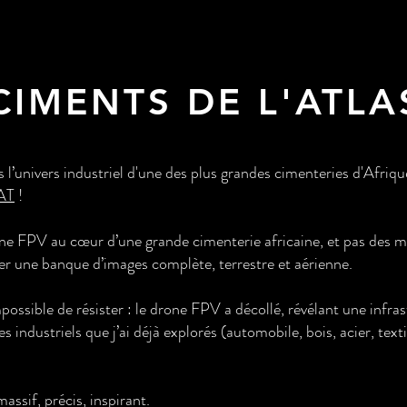
CIMENTS DE L'ATLA
’univers industriel d'une des plus grandes cimenteries d'Afriq
MAT
!
ne FPV au cœur d’une grande cimenterie africaine, et pas des
er une banque d’images complète, terrestre et aérienne.
mpossible de résister : le drone FPV a décollé, révélant une infr
es industriels que j’ai déjà explorés (automobile, bois, acier, text
assif, précis, inspirant.